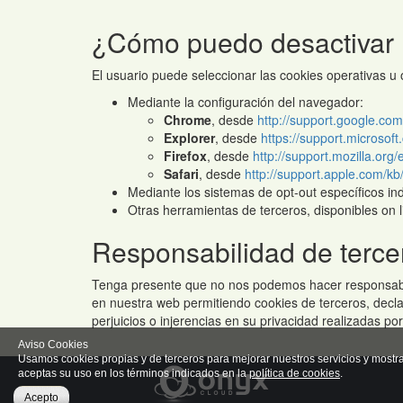
¿Cómo puedo desactivar 
El usuario puede seleccionar las cookies operativas u
Mediante la configuración del navegador:
Chrome
, desde
http://support.google.c
Explorer
, desde
https://support.microso
Firefox
, desde
http://support.mozilla.org/
Safari
, desde
http://support.apple.com/k
Mediante los sistemas de opt-out específicos ind
Otras herramientas de terceros, disponibles on l
Responsabilidad de terce
Tenga presente que no nos podemos hacer responsables
en nuestra web permitiendo cookies de terceros, declar
perjuicios o injerencias en su privacidad realizadas p
Aviso Cookies
Usamos cookies propias y de terceros para mejorar nuestros servicios y mostr
aceptas su uso en los términos indicados en la
política de cookies
.
Acepto