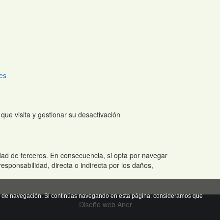
es
que visita y gestionar su desactivación
ad de terceros. En consecuencia, si opta por navegar
sponsabilidad, directa o indirecta por los daños,
itos de navegación. Si continúas navegando en esta página, consideramos que
Diseño web Aner