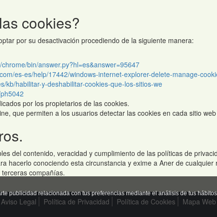
las cookies?
 optar por su desactivación procediendo de la siguiente manera:
om/chrome/bin/answer.py?hl=es&answer=95647
ft.com/es-es/help/17442/windows-internet-explorer-delete-manage-cooki
es/kb/habilitar-y-deshabilitar-cookies-que-los-sitios-we
b/ph5042
icados por los propietarios de las cookies.
ine, que permiten a los usuarios detectar las cookies en cada sitio web 
ros.
 del contenido, veracidad y cumplimiento de las políticas de privacid
a hacerlo conociendo esta circunstancia y exime a Aner de cualquier re
or terceras compañías.
arte publicidad relacionada con tus preferencias mediante el análisis de tus háb
Aviso Legal
Política de Privacidad
Política de Cookies
Mapa Web