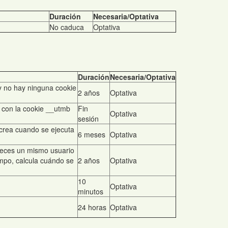
Duración
Necesaria/Optativa
No caduca
Optativa
Duración
Necesaria/Optativa
 y no hay ninguna cookie
2 años
Optativa
o con la cookie __utmb
Fin
Optativa
sesión
 crea cuando se ejecuta
6 meses
Optativa
veces un mismo usuario
iempo, calcula cuándo se
2 años
Optativa
10
Optativa
minutos
24 horas
Optativa