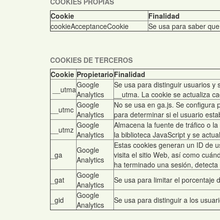
COOKIES PROPIAS
Cookie
Finalidad
cookieAcceptanceCookie
Se usa para saber que 
COOKIES DE TERCEROS
Cookie
Propietario
Finalidad
Google
Se usa para distinguir usuarios y
__utma
Analytics
__utma. La cookie se actualiza ca
Google
No se usa en ga.js. Se configura 
__utmc
Analytics
para determinar si el usuario esta
Google
Almacena la fuente de tráfico o l
__utmz
Analytics
la biblioteca JavaScript y se actu
Estas cookies generan un ID de u
Google
_ga
visita el sitio Web, así como cuán
Analytics
ha terminado una sesión, detecta e
Google
_gat
Se usa para limitar el porcentaje d
Analytics
Google
_gid
Se usa para distinguir a los usuari
Analytics